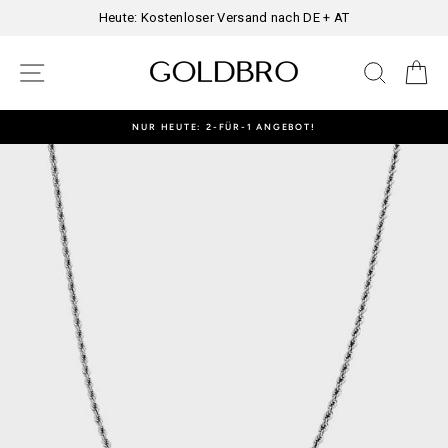
Direkt
Heute: Kostenloser Versand nach DE + AT
zum
Inhalt
SEITENNAVIGATION
SUCHE
E
NUR HEUTE: 2-FÜR-1 ANGEBOT!