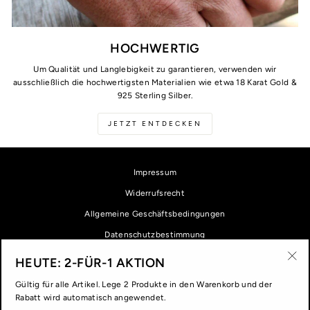
HOCHWERTIG
Um Qualität und Langlebigkeit zu garantieren, verwenden wir
ausschließlich die hochwertigsten Materialien wie etwa 18 Karat Gold &
925 Sterling Silber.
JETZT ENTDECKEN
Impressum
Widerrufsrecht
Allgemeine Geschäftsbedingungen
Datenschutzbestimmung
Versand & Zahlung
HEUTE: 2-FÜR-1 AKTION
"Sch
Gültig für alle Artikel. Lege 2 Produkte in den Warenkorb und der
(Esc
Rabatt wird automatisch angewendet.
ABBONIERE UND SPARE!