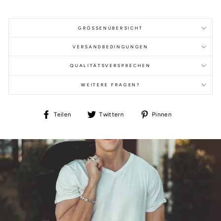
GRÖSSENÜBERSICHT
VERSANDBEDINGUNGEN
QUALITÄTSVERSPRECHEN
WEITERE FRAGEN?
Auf
Auf
Auf
Teilen
Twittern
Pinnen
Facebook
Twitter
Pinterest
teilen
twittern
pinnen