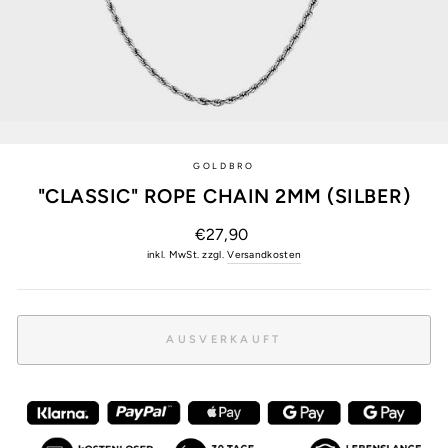
GOLDBRO
"CLASSIC" ROPE CHAIN 2MM (SILBER)
Normaler
€27,90
Preis
inkl. MwSt. zzgl.
Versandkosten
AUSVERKAUFT